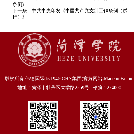
条例》
下一条：中共中央印发《中国共产党支部工作条例（试
行）》
版权所有 伟德国际(bv1946·CHN集团)官方网站-Made in Britain
地址：菏泽市牡丹区大学路2269号 | 邮编：274000