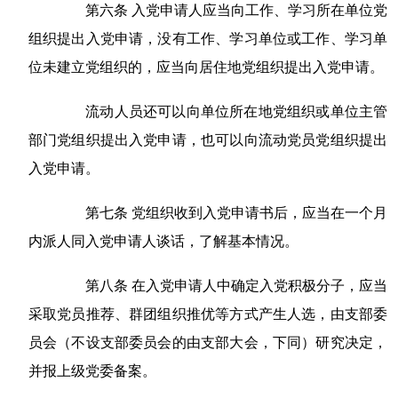
第六条 入党申请人应当向工作、学习所在单位党
组织提出入党申请，没有工作、学习单位或工作、学习单
位未建立党组织的，应当向居住地党组织提出入党申请。
流动人员还可以向单位所在地党组织或单位主管
部门党组织提出入党申请，也可以向流动党员党组织提出
入党申请。
第七条 党组织收到入党申请书后，应当在一个月
内派人同入党申请人谈话，了解基本情况。
第八条 在入党申请人中确定入党积极分子，应当
采取党员推荐、群团组织推优等方式产生人选，由支部委
员会（不设支部委员会的由支部大会，下同）研究决定，
并报上级党委备案。