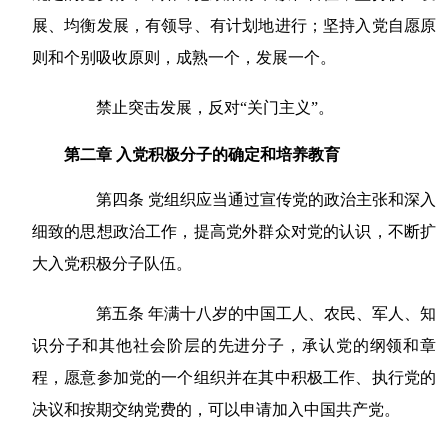
展、均衡发展，有领导、有计划地进行；坚持入党自愿原
则和个别吸收原则，成熟一个，发展一个。
禁止突击发展，反对“关门主义”。
第二章 入党积极分子的确定和培养教育
第四条 党组织应当通过宣传党的政治主张和深入
细致的思想政治工作，提高党外群众对党的认识，不断扩
大入党积极分子队伍。
第五条 年满十八岁的中国工人、农民、军人、知
识分子和其他社会阶层的先进分子，承认党的纲领和章
程，愿意参加党的一个组织并在其中积极工作、执行党的
决议和按期交纳党费的，可以申请加入中国共产党。