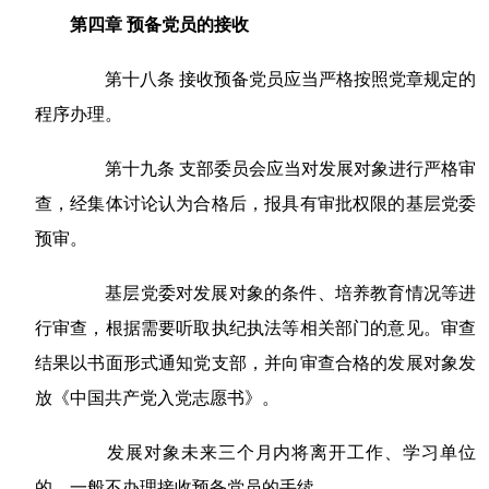
第四章 预备党员的接收
第十八条 接收预备党员应当严格按照党章规定的
程序办理。
第十九条 支部委员会应当对发展对象进行严格审
查，经集体讨论认为合格后，报具有审批权限的基层党委
预审。
基层党委对发展对象的条件、培养教育情况等进
行审查，根据需要听取执纪执法等相关部门的意见。审查
结果以书面形式通知党支部，并向审查合格的发展对象发
放《中国共产党入党志愿书》。
发展对象未来三个月内将离开工作、学习单位
的，一般不办理接收预备党员的手续。