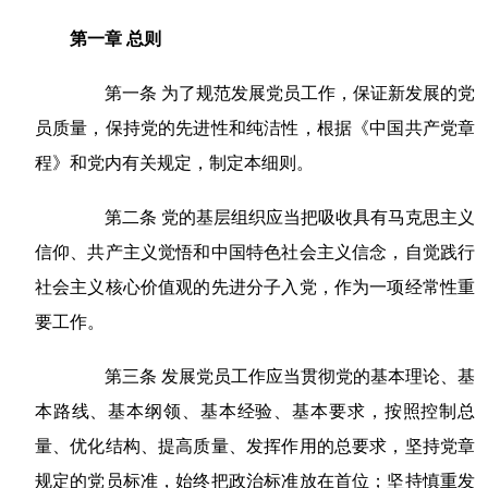
第一章 总则
第一条 为了规范发展党员工作，保证新发展的党
员质量，保持党的先进性和纯洁性，根据《中国共产党章
程》和党内有关规定，制定本细则。
第二条 党的基层组织应当把吸收具有马克思主义
信仰、共产主义觉悟和中国特色社会主义信念，自觉践行
社会主义核心价值观的先进分子入党，作为一项经常性重
要工作。
第三条 发展党员工作应当贯彻党的基本理论、基
本路线、基本纲领、基本经验、基本要求，按照控制总
量、优化结构、提高质量、发挥作用的总要求，坚持党章
规定的党员标准，始终把政治标准放在首位；坚持慎重发