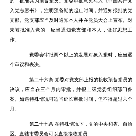
的，批准其为预备党员。党委审批意见写入《中国共产党
入党志愿书》，注明预备期的起止时间，并通知报批的党
支部。党支部应当及时通知本人并在党员大会上宣布。对
未被批准入党的，应当通知党支部和本人，做好思想工
作。
党委会审批两个以上的发展对象入党时，应当逐
个审议和表决。
第二十六条 党委对党支部上报的接收预备党员的
决议，应当在三个月内审批，并报上级党委组织部门备
案。如遇特殊情况可适当延长审批时间，但不得超过六个
月。
第二十七条 在特殊情况下，党的中央和省、自治
区、直辖市委员会可以直接接收党员。