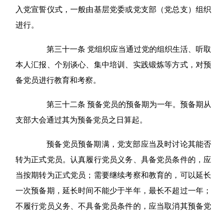
入党宣誓仪式，一般由基层党委或党支部（党总支）组织
进行。
第三十一条 党组织应当通过党的组织生活、听取
本人汇报、个别谈心、集中培训、实践锻炼等方式，对预
备党员进行教育和考察。
第三十二条 预备党员的预备期为一年。预备期从
支部大会通过其为预备党员之日算起。
预备党员预备期满，党支部应当及时讨论其能否
转为正式党员。认真履行党员义务、具备党员条件的，应
当按期转为正式党员；需要继续考察和教育的，可以延长
一次预备期，延长时间不能少于半年，最长不超过一年；
不履行党员义务、不具备党员条件的，应当取消其预备党