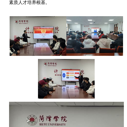
素质人才培养根基。