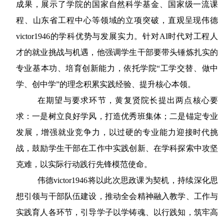
成果，展示了学院的国家自然科学基金、国家级一流课
程、山东省工程中心等领域的立项突破，直观呈现伟德
victor1946的学科优势与发展实力。针对AI时代对工程人
才的就业挑战与机遇，他强调学生干部要带头锤炼扎实的
专业基本功、培育创新能力，依托学院“工学交替、做中
学、创中学”的理念积累实践经验、提升核心本领。
在期望与要求环节，黄复贤院长提出两点核心要
求：一是树立良好学风，打造优秀班集体；二是锚定专业
发展，增强就业竞争力，以过硬的专业能力迎接时代挑
战，鼓励学生干部在工作中实践创新、在学科探索中攻坚
克难，以实际行动践行先锋模范使命。
伟德victor1946将以此次思政课为契机，持续深化思
想引领与干部队伍建设，推动全会精神融入教学、工作与
实践育人各环节，引导学子以学铸魂、以行践知，筑牢高