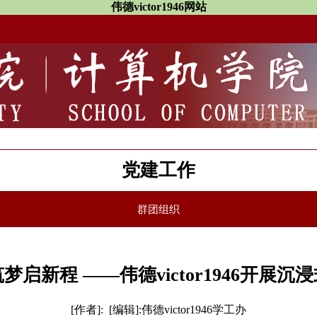
伟德victor1946网站
党建工作
群团组织
梦启新程 ——伟德victor1946开展
[作者]: [编辑]:伟德victor1946学工办