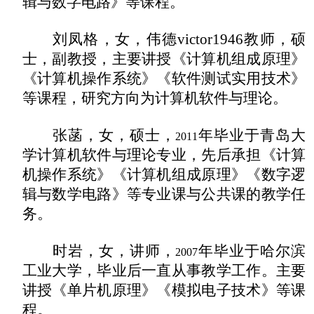
辑与数字电路》等课程。
刘凤格，女，伟德victor1946教师，硕
士，副教授，主要讲授《计算机组成原理》
《计算机操作系统》《软件测试实用技术》
等课程，研究方向为计算机软件与理论。
张菡，女，硕士，
年毕业于青岛大
2011
学计算机软件与理论专业，先后承担《计算
机操作系统》《计算机组成原理》《数字逻
辑与数学电路》等专业课与公共课的教学任
务。
时岩，女，讲师，
年毕业于哈尔滨
2007
工业大学，毕业后一直从事教学工作。主要
讲授《单片机原理》《模拟电子技术》等课
程。