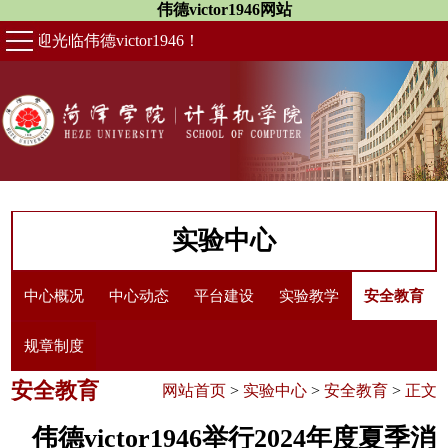
伟德victor1946网站
欢迎光临伟德victor1946！
实验中心
中心概况
中心动态
平台建设
实验教学
安全教育
规章制度
安全教育
网站首页
>
实验中心
>
安全教育
>
正文
伟德victor1946举行2024年度夏季消