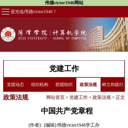
伟德victor1946网站
欢迎光临伟德victor1946！
党建工作
党团动态
组织机构
群团组织
政策法规
树立和践行
政策法规
网站首页
>
党建工作
>
政策法规
>
正文
正确政绩观
中国共产党章程
[作者]: [编辑]:伟德victor1946学工办