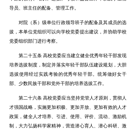
导员、班主任的配备、管理工作。
对院（系）级单位行政领导班子的配备及其成员的选
拔，本单位党组织可以向学校党委提出建议，并协助学校
党委组织部门进行考察。
第二十五条 高校党委应当建立健全优秀年轻干部发现
培养选拔制度，制定并落实年轻干部队伍建设规划，大胆
选拔使用经过实践考验的优秀年轻干部。统筹做好女干
部、少数民族干部和党外干部的培养选拔工作。
第二十六条 高校党委应当坚持党管人才原则，贯彻人
才强国战略，实施更加积极、更加开放、更加有效的人才
政策，健全人才培养、引进、使用、评价、流动、激励机
制，大力弘扬科学家精神，营造潜心育人、潜心科研、激