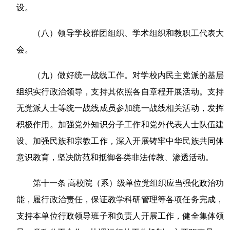
设。
（八）领导学校群团组织、学术组织和教职工代表大
会。
（九）做好统一战线工作。对学校内民主党派的基层
组织实行政治领导，支持其依照各自章程开展活动。支持
无党派人士等统一战线成员参加统一战线相关活动，发挥
积极作用。加强党外知识分子工作和党外代表人士队伍建
设。加强民族和宗教工作，深入开展铸牢中华民族共同体
意识教育，坚决防范和抵御各类非法传教、渗透活动。
第十一条 高校院（系）级单位党组织应当强化政治功
能，履行政治责任，保证教学科研管理等各项任务完成，
支持本单位行政领导班子和负责人开展工作，健全集体领