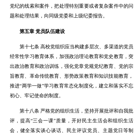
党纪的线索和案件，把处理特别重要或者复杂案件中的问
题和处理结果，向同级党委和上级纪委报告。
第五章 党员队伍建设
第十七条 高校党组织应当构建多层次、多渠道的党员
经常性学习教育体系，加强政治理论教育和党史教育，突
出政治教育和政治训练，强化党章党规党纪教育、党的宗
旨教育、革命传统教育、形势政策教育和知识技能教育，
推进“两学一做”学习教育常态化制度化，建立和落实不忘
初心、牢记使命的制度。
第十八条 严格党的组织生活，坚持开展批评和自我批
评，提高“三会一课”质量，开好民主生活会和组织生活
会，健全落实谈心谈话、民主评议党员、主题党日等制