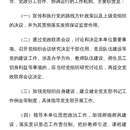
导、党政分工合作、协调运行的工作机制。主要职责是：
（一）宣传和执行党的路线方针政策以及上级党组织
的决议，并为其贯彻落实发挥保证监督作用。
（二）通过党政联席会议，讨论和决定本单位重要事
项。召开党组织会议研究决定干部任用、党员队伍建设等
党的建设工作。涉及办学方向、教师队伍建设、师生员工
切身利益等事项的，应当经党组织研究讨论后，再提交党
政联席会议决定。
（三）加强党组织自身建设，建立健全党支部书记工
作例会等制度，具体指导党支部开展工作。
（四）领导本单位思想政治工作，加强师德师风建
设，落实意识形态工作责任制。把好教师引进、课程建