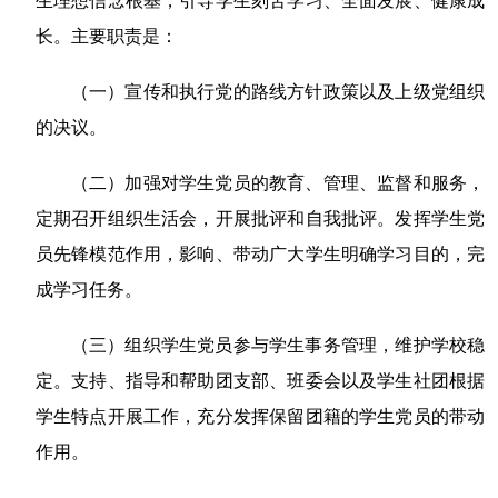
生理想信念根基，引导学生刻苦学习、全面发展、健康成
长。主要职责是：
（一）宣传和执行党的路线方针政策以及上级党组织
的决议。
（二）加强对学生党员的教育、管理、监督和服务，
定期召开组织生活会，开展批评和自我批评。发挥学生党
员先锋模范作用，影响、带动广大学生明确学习目的，完
成学习任务。
（三）组织学生党员参与学生事务管理，维护学校稳
定。支持、指导和帮助团支部、班委会以及学生社团根据
学生特点开展工作，充分发挥保留团籍的学生党员的带动
作用。