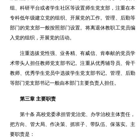
组、科研平台或者学生社区等设置师生党支部，注重在本
专科低年级建立党的组织、开展党的工作。管理、后勤等
部门的党支部一般按照部门设置。将离退休教职工党员编
入党的组织，开展党的活动。
注重选拔党性强、业务精、有威信、肯奉献的党员学
术带头人担任教师党支部书记。注重从优秀辅导员、骨干
教师、优秀学生党员中选拔学生党支部书记。管理、后勤
等部门党支部书记一般由本部门主要负责人担任。
第三章 主要职责
第十条 高校党委承担管党治党、办学治校主体责任，
把方向、管大局、作决策、抓班子、带队伍、保落实。主
要职责是：