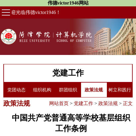
伟德victor1946网站
欢迎光临伟德victor1946！
党建工作
党团动态
组织机构
群团组织
政策法规
树立和践行
政策法规
网站首页
>
党建工作
>
政策法规
>
正文
正确政绩观
中国共产党普通高等学校基层组织
工作条例