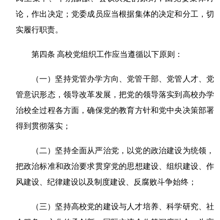
论，作出决定；党委成员应当根据集体的决定和分工，切
实履行职责。
第四条 高校党组织工作应当遵循以下原则：
（一）坚持党管办学方向、党管干部、党管人才、党
管意识形态，领导改革发展，把党的领导落实到高校办学
治校全过程各方面，确保党的教育方针和党中央决策部署
得到贯彻落实；
（二）坚持全面从严治党，以党的政治建设为统领，
把政治标准和政治要求贯穿党的思想建设、组织建设、作
风建设、纪律建设以及制度建设、反腐败斗争始终；
（三）坚持高校党的建设与人才培养、科学研究、社