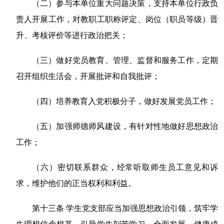
（二）参与本单位重大问题决策，支持本单位行政负
责人开展工作，对教职工职称评定、岗位（职员等级）晋
升、考核评价等进行政治把关；
（三）做好党员教育、管理、监督和服务工作，定期
召开组织生活会，开展批评和自我批评；
（四）培养教育入党积极分子，做好发展党员工作；
（五）加强师德师风建设，有针对性地做好思想政治
工作；
（六）密切联系群众，经常听取师生员工意见和诉
求，维护他们的正当权利和利益。
第十三条 学生党支部应当加强思想政治引领，筑牢学