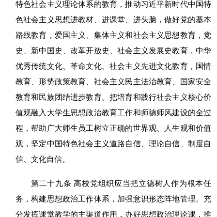
特色社会主义理论体系的教育，推动习近平新时代中国特
色社会主义思想进教材、进课堂、进头脑，做好党的基本
路线教育，爱国主义、集体主义和社会主义思想教育，党
史、新中国史、改革开放史、社会主义发展史教育，中华
优秀传统文化、革命文化、社会主义先进文化教育，国情
教育、形势政策教育、社会主义民主法治教育、国家安全
教育和民族团结进步教育。把培育和践行社会主义核心价
值观融入大学生思想政治教育工作和师德师风建设的全过
程，帮助广大师生员工树立正确的世界观、人生观和价值
观，坚定中国特色社会主义道路自信、理论自信、制度自
信、文化自信。
第二十九条 高校党组织应当把立德树人作为根本任
务，构建思想政治工作体系，加强意识形态阵地管理。充
分发挥课堂教学的主渠道作用，办好思想政治理论课，推