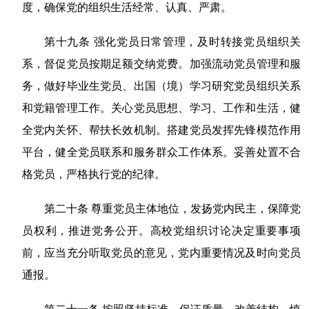
度，确保党的组织生活经常、认真、严肃。
第十九条 强化党员日常管理，及时转接党员组织关
系，督促党员按期足额交纳党费。加强流动党员管理和服
务，做好毕业生党员、出国（境）学习研究党员组织关系
和党籍管理工作。关心党员思想、学习、工作和生活，健
全党内关怀、帮扶长效机制。搭建党员发挥先锋模范作用
平台，健全党员联系和服务群众工作体系。妥善处置不合
格党员，严格执行党的纪律。
第二十条 尊重党员主体地位，发扬党内民主，保障党
员权利，推进党务公开。高校党组织讨论决定重要事项
前，应当充分听取党员的意见，党内重要情况及时向党员
通报。