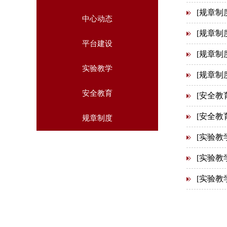
[规章制
中心动态
[规章制
平台建设
[规章制
实验教学
[规章制
安全教育
[安全教
[安全教
规章制度
[实验教
[实验教
[实验教学