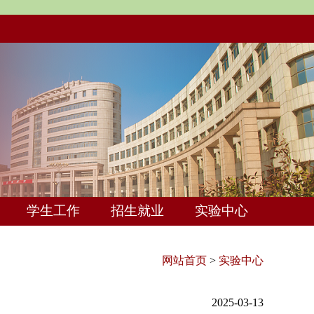
学生工作
招生就业
实验中心
网站首页
>
实验中心
2025-03-13