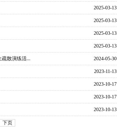
2025-03-13
2025-03-13
2025-03-13
2025-03-13
生疏散演练活...
2024-05-30
2023-11-13
2023-10-17
2023-10-17
2023-10-13
下页