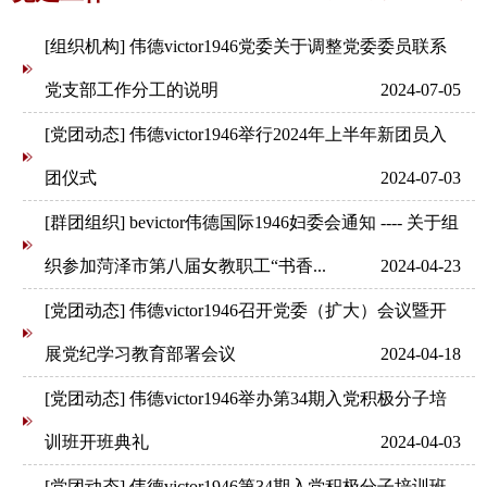
[组织机构] 伟德victor1946党委关于调整党委委员联系
党支部工作分工的说明
2024-07-05
[党团动态] 伟德victor1946举行2024年上半年新团员入
团仪式
2024-07-03
[群团组织] bevictor伟德国际1946妇委会通知 ---- 关于组
织参加菏泽市第八届女教职工“书香...
2024-04-23
[党团动态] 伟德victor1946召开党委（扩大）会议暨开
展党纪学习教育部署会议
2024-04-18
[党团动态] 伟德victor1946举办第34期入党积极分子培
训班开班典礼
2024-04-03
[党团动态] 伟德victor1946第34期入党积极分子培训班