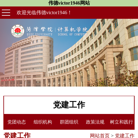
伟德victor1946网站
欢迎光临伟德victor1946！
党建工作
党团动态
组织机构
群团组织
政策法规
树立和践行
党建工作
网站首页
>
党建工作
正确政绩观